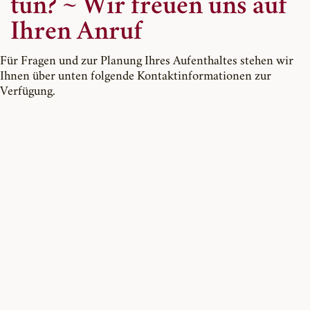
tun? ~ Wir freuen uns auf
Ihren Anruf
Für Fragen und zur Planung Ihres Aufenthaltes stehen wir
Ihnen über unten folgende Kontaktinformationen zur
Verfügung.
Für Ihre Anreise können Sie unseren Routenplaner auf der
Seite „Anfahrt“ nutzen.
Hotel de France
Taunusstraße 49
65183 Wiesbaden
Telefon +49 611 959-730
Telefax +49 611 959-73 74