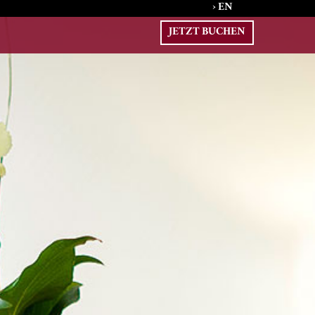
› EN
JETZT BUCHEN