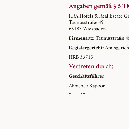
Angaben gemäß § 5 T
RRA Hotels & Real Estate 
Taunusstraße 49
65183 Wiesbaden
Firmensitz:
Taunusstraße 4
Registergericht:
Amtsgerich
HRB 33715
Vertreten durch:
Geschäftsführer:
Abhishek Kapoor
Rajat Khana
Rahil Khana
Kontakt: